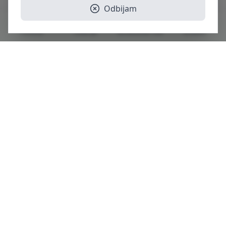
Odbijam
Početna
Lokacije
Biciklističke rute
Gradovi
Developed by
HAJ CODE
Brzi linkovi