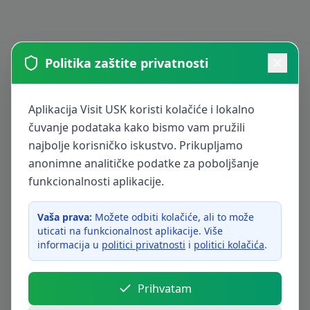
Politika zaštite privatnosti
Aplikacija Visit USK koristi kolačiće i lokalno
čuvanje podataka kako bismo vam pružili
najbolje korisničko iskustvo. Prikupljamo
anonimne analitičke podatke za poboljšanje
funkcionalnosti aplikacije.
Vaša prava:
Možete odbiti kolačiće, ali to može
uticati na funkcionalnost aplikacije. Više
informacija u
politici privatnosti
i
politici kolačića
.
Prihvatam